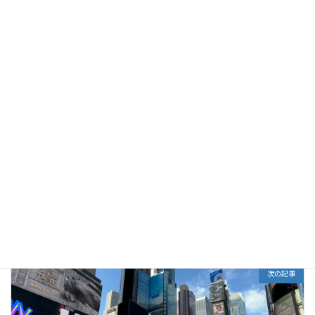
【動画】追悼 ニューヨークNY GroundZeroグランドゼロ
世界一周慰霊の旅
ジャンル
前の記事
ニューヨーク 被爆親鸞聖人像
2024年10月18日
次の記事